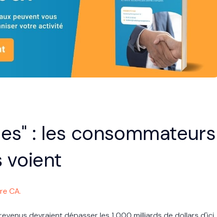
es" : les consommateurs
s voient
re CA.
evenus devraient dépasser les 1 000 milliards de dollars d'ici