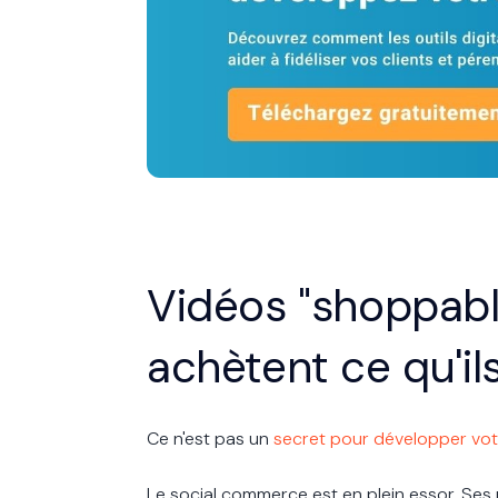
Vidéos "shoppabl
achètent ce qu'il
Ce n'est pas un
secret pour développer vot
Le social commerce est en plein essor. Ses r