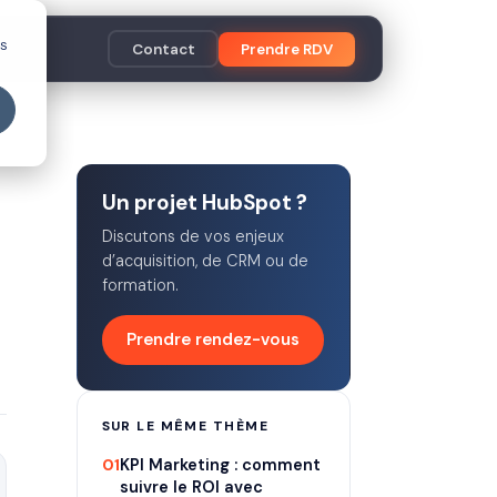
es
Contact
Prendre RDV
Un projet HubSpot ?
Discutons de vos enjeux
d’acquisition, de CRM ou de
formation.
Prendre rendez-vous
SUR LE MÊME THÈME
01
KPI Marketing : comment
suivre le ROI avec