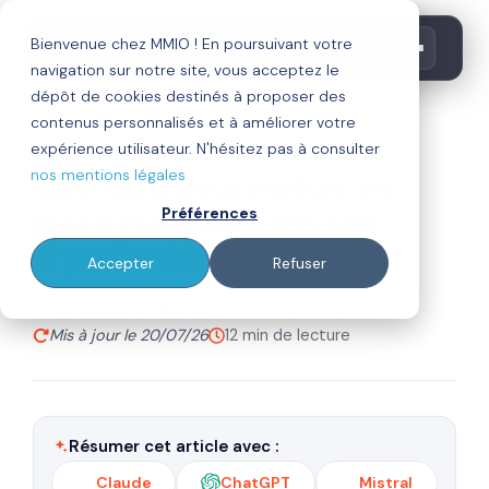
Bienvenue chez MMIO ! En poursuivant votre
navigation sur notre site, vous acceptez le
dépôt de cookies destinés à proposer des
contenus personnalisés et à améliorer votre
agence mmio
hubspot
it & intégration
expérience utilisateur. N'hésitez pas à consulter
nos mentions légales
Quel tarif pour mettre en
place HubSpot dans son
Préférences
organisation ?
Accepter
Refuser
Par
Publié le 25/10/25
Christophe Albaret
Mis à jour le 20/07/26
12 min de lecture
Résumer cet article avec :
Claude
ChatGPT
Mistral