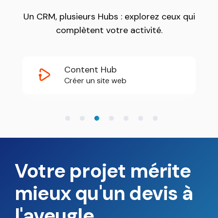
l'ensemble des
Hub
HubSpot.
Un CRM, plusieurs Hubs : explorez ceux qui
complètent votre activité.
Commerce
Bre
Commerce Hub
Hub
IA
Facturer et encaisser