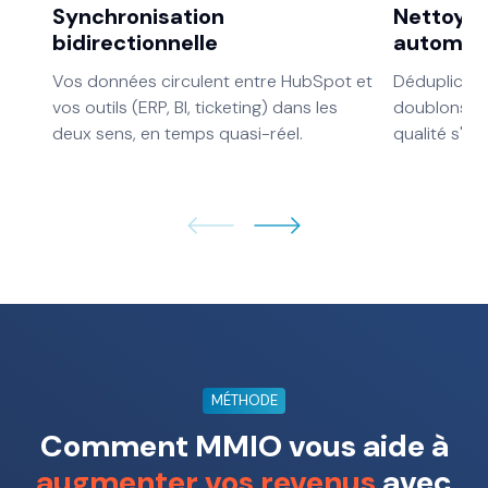
Synchronisation
Nettoya
bidirectionnelle
automat
Vos données circulent entre HubSpot et
Déduplicati
vos outils (ERP, BI, ticketing) dans les
doublons, va
deux sens, en temps quasi-réel.
qualité s'am
MÉTHODE
Comment MMIO vous aide à
augmenter vos revenus
avec