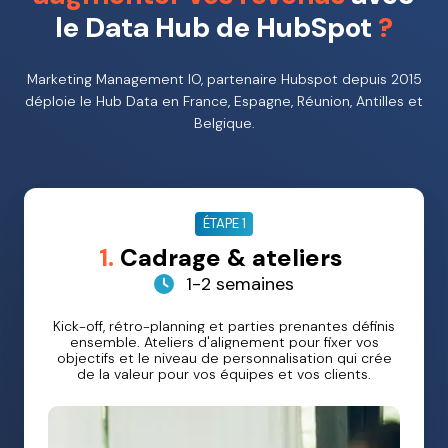
le Data Hub de HubSpot
?
Marketing Management IO, partenaire Hubspot depuis 2015
déploie le Hub Data en France, Espagne, Réunion, Antilles et
Belgique.
ÉTAPE 1
1.
Cadrage & ateliers
1-2 semaines
Kick-off, rétro-planning et parties prenantes définis
ensemble. Ateliers d'alignement pour fixer vos
objectifs et le niveau de personnalisation qui crée
de la valeur pour vos équipes et vos clients.