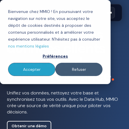
Bienvenue chez MMIO ! En poursuivant votre
HubSpot Data
navigation sur notre site, vous acceptez le
dépôt de cookies destinés à proposer des
Hub :
Unifier les
contenus personnalisés et à améliorer votre
expérience utilisateur. N'hésitez pas à consulter
données clients
nos mentions légales
au service de
Préférences
votre croissance
.
Accepter
Refuser
Unifiez vos données, nettoyez votre base et
synchronisez tous vos outils. Avec le Data Hub, MMIO
crée une source de vérité unique pour piloter vos
décisions.
Obtenir une démo