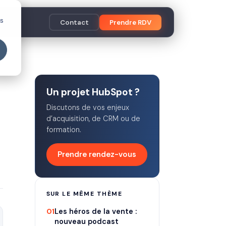
es
Contact
Prendre RDV
Un projet HubSpot ?
Discutons de vos enjeux
d’acquisition, de CRM ou de
formation.
Prendre rendez-vous
SUR LE MÊME THÈME
01
Les héros de la vente :
nouveau podcast