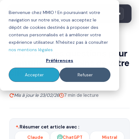
Bienvenue chez MMIO ! En poursuivant votre
navigation sur notre site, vous acceptez le
dépôt de cookies destinés à proposer des
contenus personnalisés et à améliorer votre
stratégie commerciale
formation
expérience utilisateur. N'hésitez pas à consulter
nos mentions légales
Playbook : les questions pour
identifier les besoins de votre
Préférences
client
Accepter
Refuser
Par
Publié le 16/09/22
Christophe Albaret
Mis à jour le 23/02/26
7 min de lecture
Résumer cet article avec :
Claude
ChatGPT
Mistral