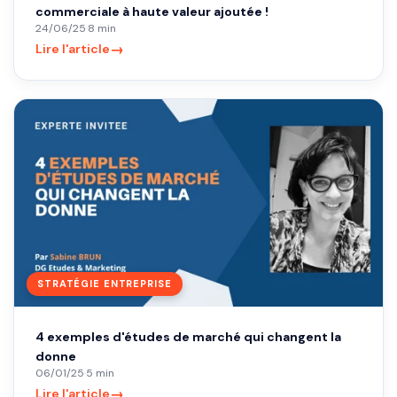
commerciale à haute valeur ajoutée !
24/06/25
·
8 min
→
Lire l'article
STRATÉGIE ENTREPRISE
4 exemples d'études de marché qui changent la
donne
06/01/25
·
5 min
→
Lire l'article