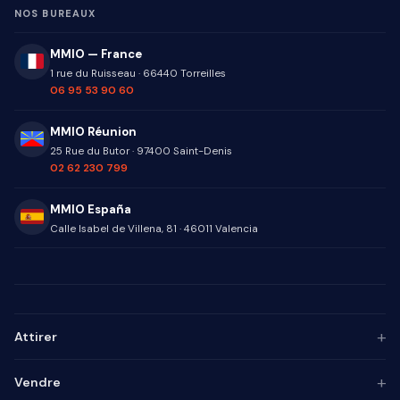
NOS BUREAUX
MMIO — France
1 rue du Ruisseau
·
66440
Torreilles
06 95 53 90 60
MMIO Réunion
25 Rue du Butor
·
97400
Saint-Denis
02 62 230 799
MMIO España
Calle Isabel de Villena, 81
·
46011
Valencia
+
Attirer
Persona ICP
+
Vendre
Marketing de contenu