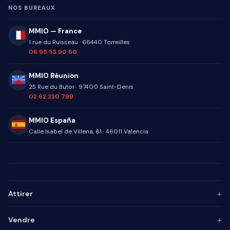
NOS BUREAUX
MMIO — France
1 rue du Ruisseau
·
66440
Torreilles
06 95 53 90 60
MMIO Réunion
25 Rue du Butor
·
97400
Saint-Denis
02 62 230 799
MMIO España
Calle Isabel de Villena, 81
·
46011
Valencia
+
Attirer
Persona ICP
+
Vendre
Marketing de contenu