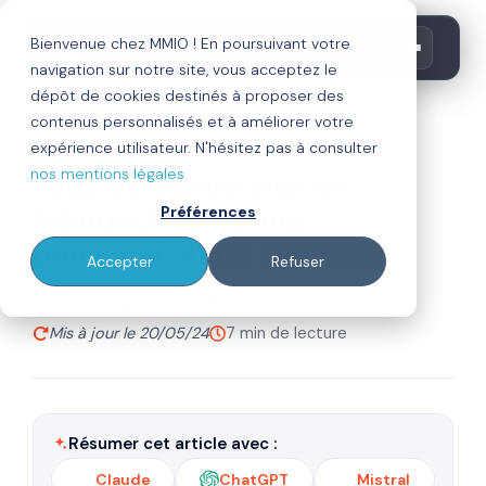
Bienvenue chez MMIO ! En poursuivant votre
navigation sur notre site, vous acceptez le
dépôt de cookies destinés à proposer des
contenus personnalisés et à améliorer votre
inbound marketing
expérience utilisateur. N'hésitez pas à consulter
nos mentions légales
Taux de conversion en
Inbound Marketing :
Préférences
pourquoi un tel succès ?
Accepter
Refuser
Par
Publié le 19/03/19
Julien Marie-Louise
Mis à jour le 20/05/24
7 min de lecture
Résumer cet article avec :
Claude
ChatGPT
Mistral