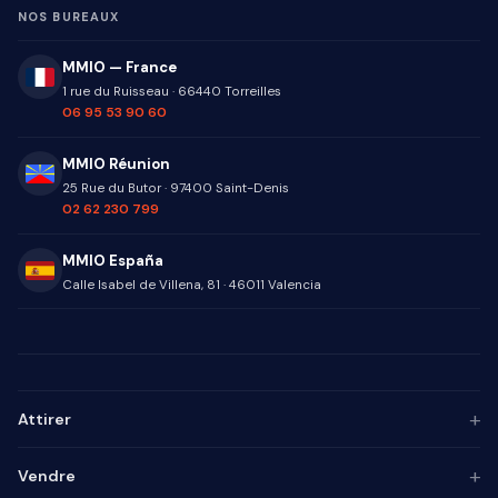
NOS BUREAUX
MMIO — France
1 rue du Ruisseau
·
66440
Torreilles
06 95 53 90 60
MMIO Réunion
25 Rue du Butor
·
97400
Saint-Denis
02 62 230 799
MMIO España
Calle Isabel de Villena, 81
·
46011
Valencia
+
Attirer
Persona ICP
+
Vendre
Marketing de contenu