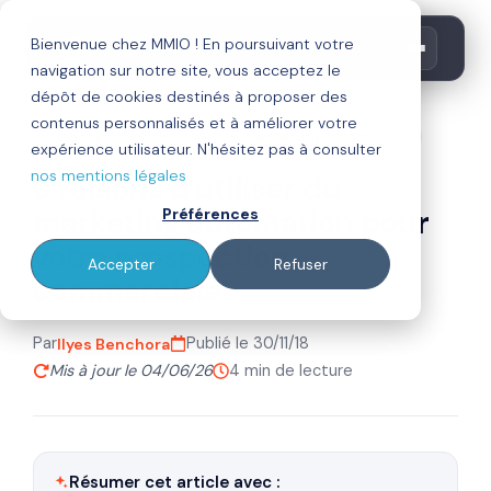
Bienvenue chez MMIO ! En poursuivant votre
navigation sur notre site, vous acceptez le
dépôt de cookies destinés à proposer des
contenus personnalisés et à améliorer votre
stratégie commerciale
marketing automation
expérience utilisateur. N'hésitez pas à consulter
nos mentions légales
3 raisons d'utiliser du
marketing automation pour
Préférences
votre prospection
Accepter
Refuser
commerciale
Par
Publié le 30/11/18
Ilyes Benchora
Mis à jour le 04/06/26
4 min de lecture
Résumer cet article avec :