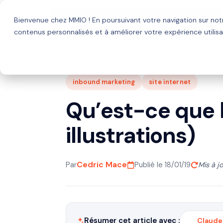
Bienvenue chez MMIO ! En poursuivant votre navigation sur no
Solutions
Agence HubSp
contenus personnalisés et à améliorer votre expérience utilisa
inbound marketing
site internet
Qu’est-ce que l
illustrations)
Cedric Mace
Par
Publié le 18/01/19
Mis à j
Résumer cet article avec :
Claude