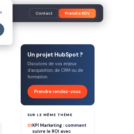
es
Contact
Prendre RDV
Un projet HubSpot ?
Discutons de vos enjeux
d’acquisition, de CRM ou de
formation.
Prendre rendez-vous
SUR LE MÊME THÈME
01
KPI Marketing : comment
suivre le ROI avec