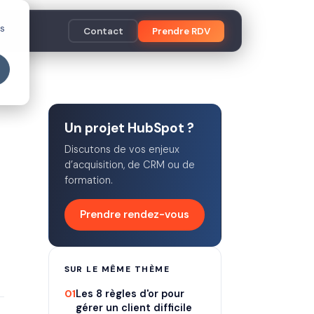
es
Contact
Prendre RDV
Un projet HubSpot ?
Discutons de vos enjeux
d’acquisition, de CRM ou de
formation.
Prendre rendez-vous
SUR LE MÊME THÈME
01
Les 8 règles d'or pour
gérer un client difficile