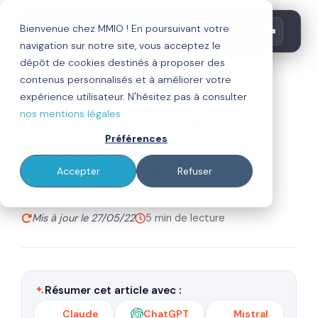
Bienvenue chez MMIO ! En poursuivant votre
navigation sur notre site, vous acceptez le
dépôt de cookies destinés à proposer des
contenus personnalisés et à améliorer votre
digitalisation
expérience utilisateur. N'hésitez pas à consulter
nos mentions légales
Comment les mobiles ont
relancé l'e-commerce en
Préférences
2018 ? [Infographie]
Accepter
Refuser
Par
Publié le 15/04/20
Julien Marie-Louise
Mis à jour le 27/05/22
5 min de lecture
Résumer cet article avec :
Claude
ChatGPT
Mistral