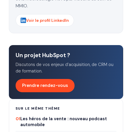
MMIO.
Voir le profil LinkedIn
Un projet HubSpot ?
Discutons de vos enjeux d’acquisition, de CRM ou
de formation.
Prendre rendez-vous
SUR LE MÊME THÈME
01
Les héros de la vente : nouveau podcast
automobile