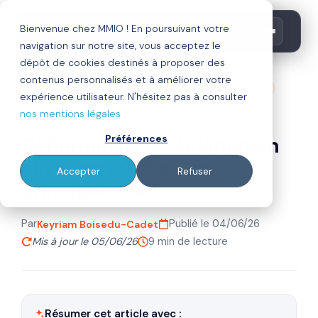
Bienvenue chez MMIO ! En poursuivant votre
navigation sur notre site, vous acceptez le
dépôt de cookies destinés à proposer des
contenus personnalisés et à améliorer votre
stratégie commerciale
intelligence artificielle
expérience utilisateur. N'hésitez pas à consulter
fidélisation
nos mentions légales
Préférences
Définition de la réclamation
client en 2026 et ses
Accepter
Refuser
principaux KPI
Par
Publié le 04/06/26
Keyriam Boisedu-Cadet
Mis à jour le 05/06/26
9 min de lecture
Résumer cet article avec :