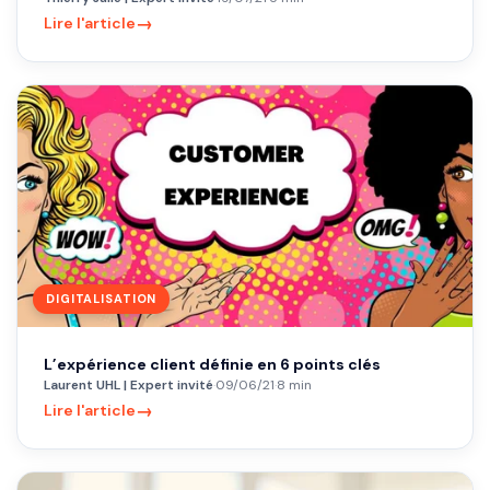
→
Lire l'article
DIGITALISATION
L’expérience client définie en 6 points clés
Laurent UHL | Expert invité
·
09/06/21
·
8 min
→
Lire l'article