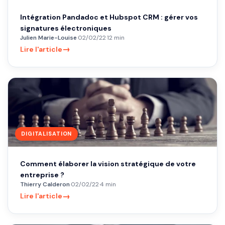
Intégration Pandadoc et Hubspot CRM : gérer vos
signatures électroniques
Julien Marie-Louise
·
02/02/22
·
12 min
→
Lire l'article
DIGITALISATION
Comment élaborer la vision stratégique de votre
entreprise ?
Thierry Calderon
·
02/02/22
·
4 min
→
Lire l'article