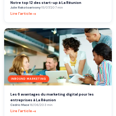
Notre top 12 des start-up à La Réunion
Julie Rakotoarivony
·
15/07/20
·
7 min
→
Lire l'article
INBOUND MARKETING
Les 6 avantages du marketing digital pour les
entreprises à La Réunion
Cedric Mace
·
16/06/20
·
3 min
→
Lire l'article