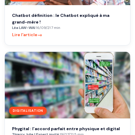
Chatbot définition : le Chatbot expliqué à ma
grand-mère !
Léa LAW-WAI
·
16/09/21
·
7 min
→
Lire l'article
DIGITALISATION
Phygital : l’accord parfait entre physique et digital
Thierry Julie | Expert invité
·
19/07/21
·
5 min