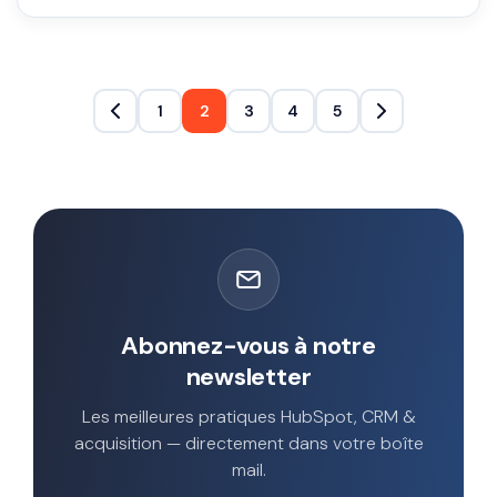
1
2
3
4
5
Abonnez-vous à notre
newsletter
Les meilleures pratiques HubSpot, CRM &
acquisition — directement dans votre boîte
mail.