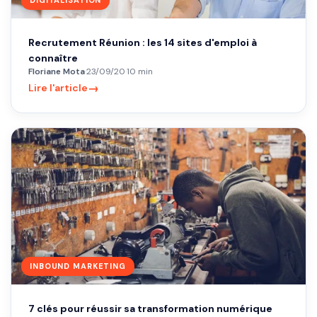
DIGITALISATION
Recrutement Réunion : les 14 sites d'emploi à
connaître
Floriane Mota
·
23/09/20
·
10 min
→
Lire l'article
INBOUND MARKETING
7 clés pour réussir sa transformation numérique