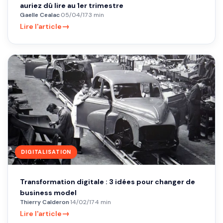
auriez dû lire au 1er trimestre
Gaelle Cealac
·
05/04/17
·
3 min
→
Lire l'article
DIGITALISATION
Transformation digitale : 3 idées pour changer de
business model
Thierry Calderon
·
14/02/17
·
4 min
→
Lire l'article