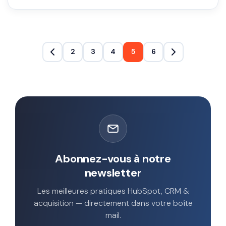
2
3
4
5
6
Abonnez-vous à notre
newsletter
Les meilleures pratiques HubSpot, CRM &
acquisition — directement dans votre boîte
mail.