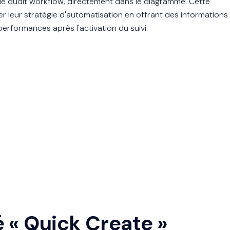
rtie dudit workflow, directement dans le diagramme. Cette
iser leur stratégie d'automatisation en offrant des informations
 performances après l'activation du suivi.
é « Quick Create »