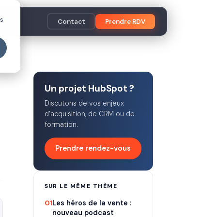
es
Contact
Prendre RDV
Un projet HubSpot ?
Discutons de vos enjeux
d’acquisition, de CRM ou de
formation.
Prendre rendez-vous
SUR LE MÊME THÈME
01
Les héros de la vente :
nouveau podcast