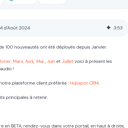
RM d'Août 2024
3
:
53
s de 100 nouveautés ont été déployés depuis Janvier.
évrier,
Mars,
Avril
,
Mai
,
Juin
et
Juillet
voici à présent les
audio !
otre plateforme client préférée :
Hubspot CRM
.
ts principales à retenir.
re en BETA, rendez-vous dans votre portail, en haut à droite,