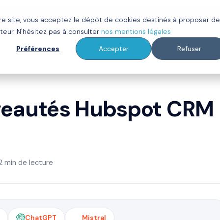
tre site, vous acceptez le dépôt de cookies destinés à proposer d
ot
Clients
À propos
Ressources
teur. N'hésitez pas à consulter
nos mentions légales
Préférences
Accepter
Refuser
uveautés Hubspot CRM
2 min de lecture
ChatGPT
Mistral