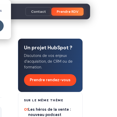
es
Contact
Prendre RDV
Un projet HubSpot ?
Discutons de vos enjeux
d’acquisition, de CRM ou de
formation.
Prendre rendez-vous
SUR LE MÊME THÈME
01
Les héros de la vente :
nouveau podcast