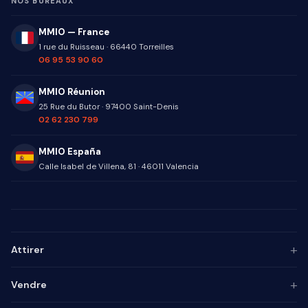
NOS BUREAUX
MMIO — France
1 rue du Ruisseau
·
66440
Torreilles
06 95 53 90 60
MMIO Réunion
25 Rue du Butor
·
97400
Saint-Denis
02 62 230 799
MMIO España
Calle Isabel de Villena, 81
·
46011
Valencia
+
Attirer
Persona ICP
+
Vendre
Marketing de contenu