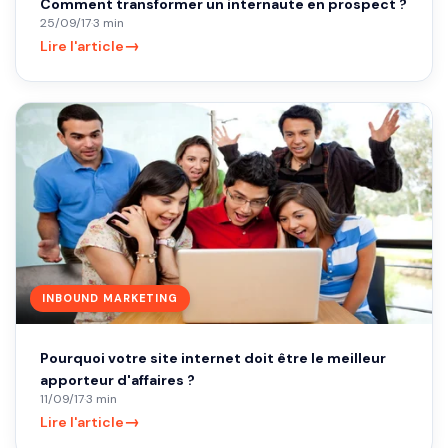
Comment transformer un internaute en prospect ?
25/09/17
·
3 min
→
Lire l'article
INBOUND MARKETING
Pourquoi votre site internet doit être le meilleur
apporteur d'affaires ?
11/09/17
·
3 min
→
Lire l'article