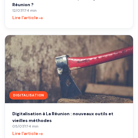
Réunion ?
12/07/17
·
4 min
→
Lire l'article
DIGITALISATION
Digitalisation à La Réunion : nouveaux outils et
vieilles méthodes
05/07/17
·
4 min
→
Lire l'article