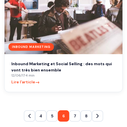
INBOUND MARKETING
Inbound Marketing et Social Selling : des mots qui
vont très bien ensemble
12/06/17
·
4 min
→
Lire l'article
4
5
6
7
8