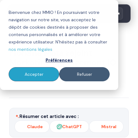
Bienvenue chez MMIO ! En poursuivant votre
navigation sur notre site, vous acceptez le
dépôt de cookies destinés à proposer des
contenus personnalisés et à améliorer votre
agence mmio
expérience utilisateur. N'hésitez pas à consulter
nos mentions légales
Floriane Mota rejoint
Marketing Management IO
Préférences
Accepter
Refuser
Par
Publié le 20/02/18
Thierry Calderon
Mis à jour le 16/07/20
1 min de lecture
Résumer cet article avec :
Claude
ChatGPT
Mistral