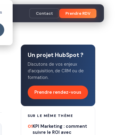
es
Contact
Prendre RDV
Un projet HubSpot ?
Discutons de vos enjeux
d’acquisition, de CRM ou de
formation.
Prendre rendez-vous
SUR LE MÊME THÈME
01
KPI Marketing : comment
suivre le ROI avec