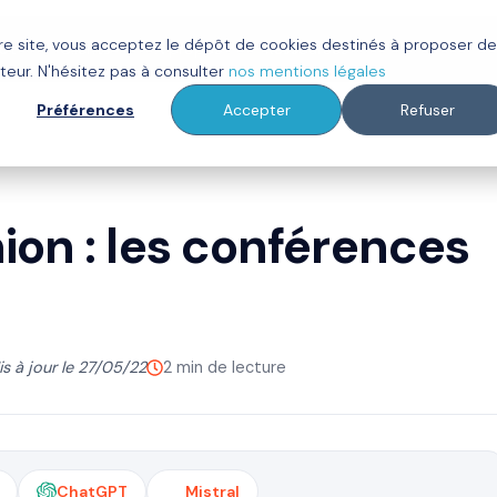
tre site, vous acceptez le dépôt de cookies destinés à proposer d
ot
Clients
À propos
Ressources
teur. N'hésitez pas à consulter
nos mentions légales
Préférences
Accepter
Refuser
ion : les conférences
is à jour le 27/05/22
2 min de lecture
ChatGPT
Mistral