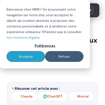
Bienvenue chez MMIO ! En poursuivant votre
navigation sur notre site, vous acceptez le
dépôt de cookies destinés à proposer des
contenus personnalisés et à améliorer votre
réseaux sociaux
expérience utilisateur. N'hésitez pas à consulter
nos mentions légales
Comment utiliser les réseaux
sociaux en B2B ?
Préférences
Accepter
Refuser
Par
Publié le 13/04/18
Adrien Frédéric
Mis à jour le 26/05/26
6 min de lecture
Résumer cet article avec :
Claude
ChatGPT
Mistral