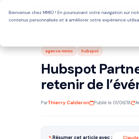
Bienvenue chez MMIO ! En poursuivant votre navigation sur no
Solutions
Agence HubSp
contenus personnalisés et à améliorer votre expérience utilisa
agence mmio
hubspot
Hubspot Partner
retenir de l’é
Thierry Calderon
Par
Publié le 01/06/18
M
Résumer cet article avec :
Claude