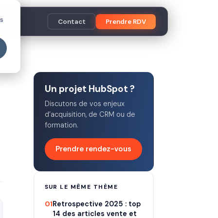
es
Contact
Prendre RDV
Un projet HubSpot ?
Discutons de vos enjeux
d’acquisition, de CRM ou de
formation.
Prendre rendez-vous
SUR LE MÊME THÈME
01
Retrospective 2025 : top
14 des articles vente et