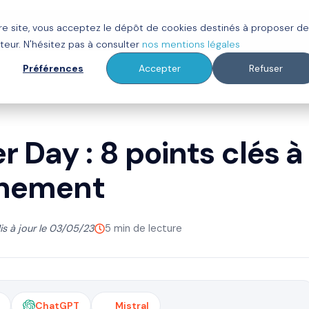
tre site, vous acceptez le dépôt de cookies destinés à proposer d
ot
Clients
À propos
Ressources
teur. N'hésitez pas à consulter
nos mentions légales
Préférences
Accepter
Refuser
 Day : 8 points clés à
vénement
is à jour le 03/05/23
5 min de lecture
ChatGPT
Mistral