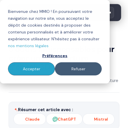
Bienvenue chez MMIO ! En poursuivant votre
navigation sur notre site, vous acceptez le
dépôt de cookies destinés à proposer des
contenus personnalisés et à améliorer votre
inbound marketing
expérience utilisateur. N'hésitez pas à consulter
nos mentions légales
5 outils indispensables pour
créer une couverture
Préférences
d’ebook 3D
Accepter
Refuser
Par
Publié le 20/06/22
5 min de lecture
Floriane Mota
Résumer cet article avec :
Claude
ChatGPT
Mistral