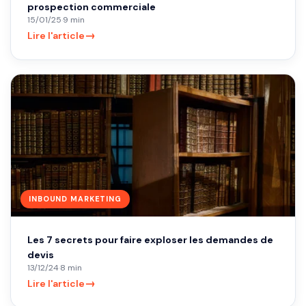
prospection commerciale
15/01/25
·
9 min
→
Lire l'article
INBOUND MARKETING
Les 7 secrets pour faire exploser les demandes de
devis
13/12/24
·
8 min
→
Lire l'article