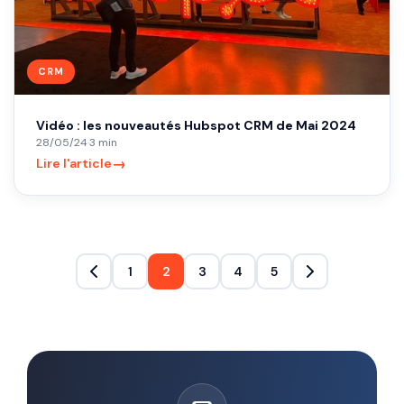
CRM
Vidéo : les nouveautés Hubspot CRM de Mai 2024
28/05/24
·
3 min
→
Lire l'article
1
2
3
4
5