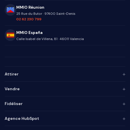
MMIO Réunion
25 Rue du Butor
·
97400
Saint-Denis
02 62 230 799
MMIO España
Calle Isabel de Villena, 81
·
46011
Valencia
+
Attirer
Persona ICP
+
Vendre
Marketing de contenu
Agence SEO
Automatisation IA
+
Fidéliser
Agence GEO
Alignement mktg-vente
Agence SEA
Intégrateur CRM
Base de connaissances
+
Agence HubSpot
Lead generation
Pilotage commercial
Chatbot
Marketing automation
Process commercial
Enquêtes
Audit