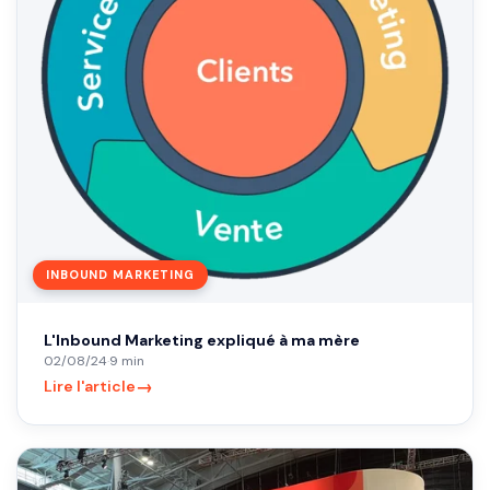
INBOUND MARKETING
L'Inbound Marketing expliqué à ma mère
02/08/24
·
9 min
→
Lire l'article