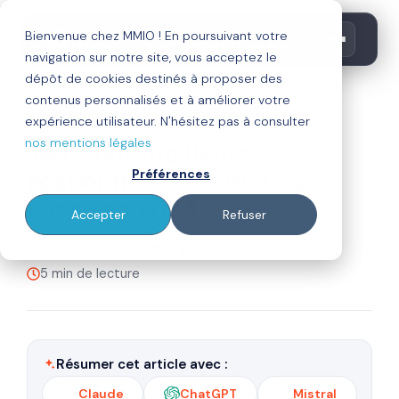
Bienvenue chez MMIO ! En poursuivant votre
navigation sur notre site, vous acceptez le
dépôt de cookies destinés à proposer des
contenus personnalisés et à améliorer votre
digitalisation
it & intégration
expérience utilisateur. N'hésitez pas à consulter
nos mentions légales
Top 5 des meilleurs
gestionnaires de mot de
Préférences
passe en 2024
Accepter
Refuser
Par
Publié le 27/05/24
Akshay PAPAMA
5 min de lecture
Résumer cet article avec :
Claude
ChatGPT
Mistral