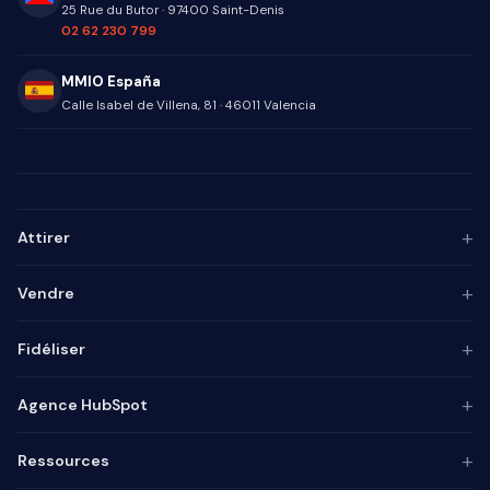
25 Rue du Butor
·
97400
Saint-Denis
02 62 230 799
MMIO España
Calle Isabel de Villena, 81
·
46011
Valencia
+
Attirer
Persona ICP
+
Vendre
Marketing de contenu
Agence SEO
Automatisation IA
+
Fidéliser
Agence GEO
Alignement mktg-vente
Agence SEA
Intégrateur CRM
Base de connaissances
+
Agence HubSpot
Lead generation
Pilotage commercial
Chatbot
Marketing automation
Process commercial
Enquêtes
Audit
+
Ressources
Inbound marketing
Social selling
Agent IA
Consulting
Email marketing