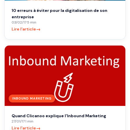
10 erreurs à éviter pour la digitalisation de son
entreprise
03/02/17
·
5 min
→
Lire l'article
INBOUND MARKETING
Quand Clicanoo explique l'Inbound Marketing
27/01/17
·
1 min
→
Lire l'article