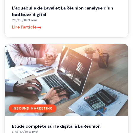
L'aquabulle de Laval et La Réunion : analyse d'un
bad buzz digital
25/03/18
·
3 min
→
Lire l'article
INBOUND MARKETING
Etude complète sur le digital à La Réunion
05/02/18
·
6 min