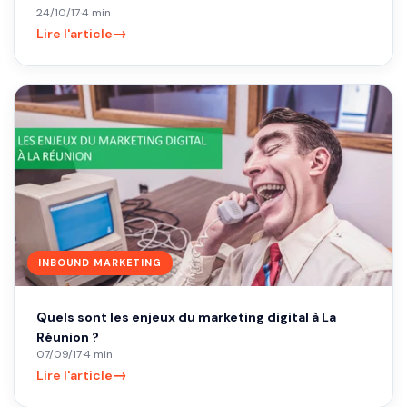
24/10/17
·
4 min
→
Lire l'article
INBOUND MARKETING
Quels sont les enjeux du marketing digital à La
Réunion ?
07/09/17
·
4 min
→
Lire l'article