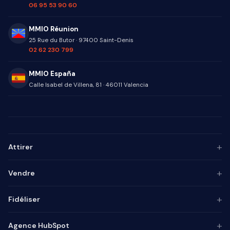
06 95 53 90 60
MMIO Réunion
25 Rue du Butor
·
97400
Saint-Denis
02 62 230 799
MMIO España
Calle Isabel de Villena, 81
·
46011
Valencia
+
Attirer
Persona ICP
+
Vendre
Marketing de contenu
Agence SEO
Automatisation IA
+
Fidéliser
Agence GEO
Alignement mktg-vente
Agence SEA
Intégrateur CRM
Base de connaissances
+
Agence HubSpot
Lead generation
Pilotage commercial