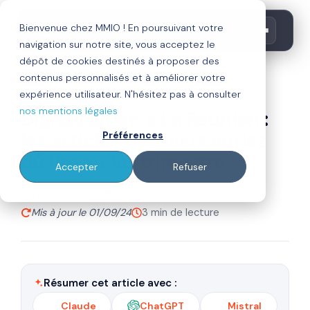
Bienvenue chez MMIO ! En poursuivant votre
navigation sur notre site, vous acceptez le
dépôt de cookies destinés à proposer des
contenus personnalisés et à améliorer votre
digitalisation
expérience utilisateur. N'hésitez pas à consulter
nos mentions légales
Digitalisation à La Réunion :
les articles que vous auriez
Préférences
dû lire au 1er trimestre
Accepter
Refuser
Par
Publié le 05/04/17
Gaelle Cealac
Mis à jour le 01/09/24
3 min de lecture
Résumer cet article avec :
Claude
ChatGPT
Mistral