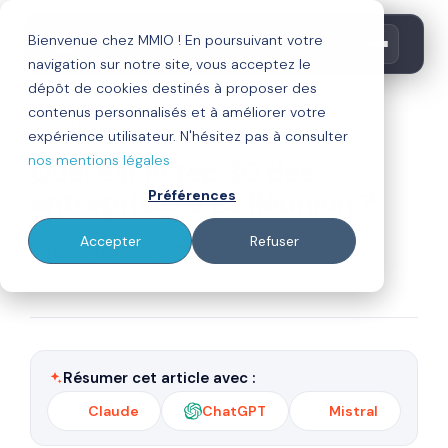
Bienvenue chez MMIO ! En poursuivant votre
navigation sur notre site, vous acceptez le
dépôt de cookies destinés à proposer des
contenus personnalisés et à améliorer votre
digitalisation
expérience utilisateur. N'hésitez pas à consulter
nos mentions légales
Quel est le top 30 des
entreprises à La Réunion ?
Préférences
Accepter
Refuser
Par
Publié le 28/07/17
Cossi Nonnonhou
Mis à jour le 27/05/22
2 min de lecture
Résumer cet article avec :
Claude
ChatGPT
Mistral