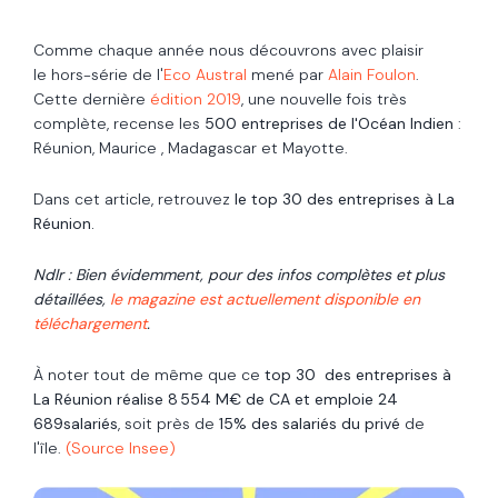
Comme chaque année nous découvrons avec plaisir
le
hors-série
de l'
Eco Austral
mené par
Alain Foulon
.
Cette dernière
édition
2019
, une nouvelle fois très
complète, recense les
500 entreprises de l'Océan Indien
:
Réunion, Maurice , Madagascar et Mayotte.
Dans cet article, retrouvez
le top 30 des entreprises à La
Réunion.
Ndlr : Bien évidemment, pour des infos complètes et plus
détaillées,
le magazine est actuellement disponible en
téléchargement
.
À noter tout de même que ce
top 30 des entreprises à
La Réunion réalise
8 554
M€ de CA et emploie
24
689
salariés
, soit près de
15% des salariés du privé
de
l'île.
(Source Insee)