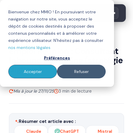
Bienvenue chez MMIO ! En poursuivant votre
navigation sur notre site, vous acceptez le
dépôt de cookies destinés à proposer des
contenus personnalisés et à améliorer votre
agence mmio
expérience utilisateur. N'hésitez pas à consulter
nos mentions légales
Emploi Réunion : Consultant
Inbound Marketing (stratégie
Préférences
digitale)
Accepter
Refuser
Par
Publié le 31/05/17
Thierry Calderon
Mis à jour le 27/11/25
3 min de lecture
Résumer cet article avec :
Claude
ChatGPT
Mistral