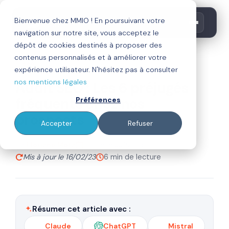
Bienvenue chez MMIO ! En poursuivant votre
navigation sur notre site, vous acceptez le
dépôt de cookies destinés à proposer des
contenus personnalisés et à améliorer votre
seo
expérience utilisateur. N'hésitez pas à consulter
nos mentions légales
Audit SEO : Les 6 préjugés
fréquents chez nos
Préférences
prospects
Accepter
Refuser
Par
Publié le 22/07/19
Floriane Mota
Mis à jour le 16/02/23
6 min de lecture
Résumer cet article avec :
Claude
ChatGPT
Mistral