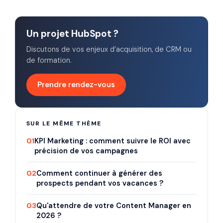
Un projet HubSpot ?
Discutons de vos enjeux d’acquisition, de CRM ou
de formation.
Prendre rendez-vous
SUR LE MÊME THÈME
01
KPI Marketing : comment suivre le ROI avec
précision de vos campagnes
02
Comment continuer à générer des
prospects pendant vos vacances ?
03
Qu'attendre de votre Content Manager en
2026 ?