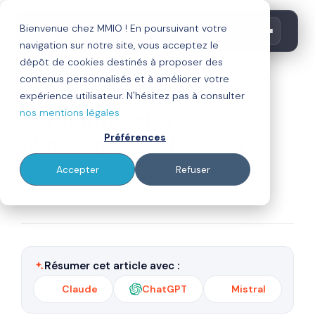
Bienvenue chez MMIO ! En poursuivant votre
navigation sur notre site, vous acceptez le
dépôt de cookies destinés à proposer des
contenus personnalisés et à améliorer votre
inbound marketing
digitalisation
expérience utilisateur. N'hésitez pas à consulter
nos mentions légales
Les chiffres clés du
numérique à La Réunion
Préférences
Accepter
Refuser
Par
Publié le 23/10/19
Thierry Calderon
Mis à jour le 03/03/25
5 min de lecture
Résumer cet article avec :
Claude
ChatGPT
Mistral