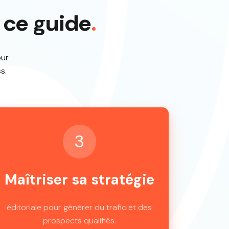
 ce guide
.
our
s.
3
Maîtriser sa stratégie
éditoriale pour générer du trafic et des
prospects qualifiés.