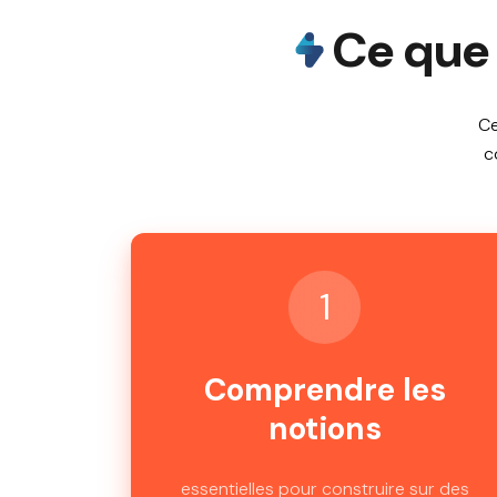
Ce que 
Ce
c
1
Comprendre les
notions
essentielles pour construire sur des