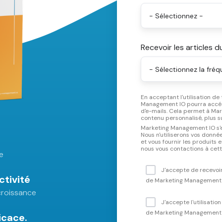
Recevoir les articles d
En acceptant l'utilisation de
Management IO pourra accéde
d'e-mails. Cela permet à Ma
contenu personnalisé, plus 
Marketing Management IO s'en
Nous n'utiliserons vos donn
et vous fournir les produits
e
J'accepte de recevoi
ctivité
de Marketing Management 
croissance
J'accepte l'utilisatio
de Marketing Management
icace.