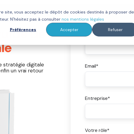
tre site, vous acceptez le dépôt de cookies destinés à proposer d
ot
Clients
À propos
Ressources
teur. N'hésitez pas à consulter
nos mentions légales
uide de
Préférences
Accepter
Refuser
Prénom
*
ale
 stratégie digitale
Email
*
nfin un vrai retour
Entreprise
*
Votre rôle
*