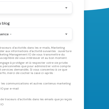
u blog
 traceurs d'activités dans les e-mails, Marketing
r aux informations d'activité suivantes : ouverture
rketing Management IO de vous transmettre du
susceptible de vous intéresser et au bon moment.
gage à protéger et à respecter votre vie privée.
ées personnelles que pour administrer votre compte
 et services demandés. Si vous consentez à ce que
nous vous contactions à cette fin, merci de cocher la case ci-après :
r les communications et autres contenus marketing
IO par e-mail
n de traceurs d'activités dans les emails que je reçois
 IO