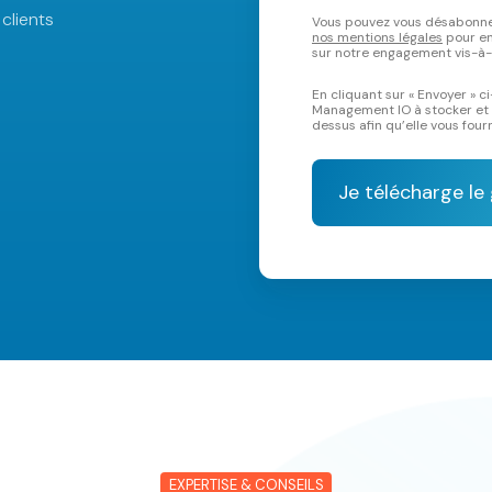
clients
Vous pouvez vous désabonn
nos mentions légales
pour en 
sur notre engagement vis-à-vi
En cliquant sur « Envoyer » c
Management IO à stocker et 
dessus afin qu’elle vous fou
EXPERTISE & CONSEILS