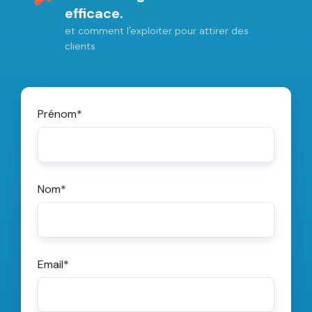
efficace.
et comment l'exploiter pour attirer des
clients
Prénom
*
Nom
*
Email
*