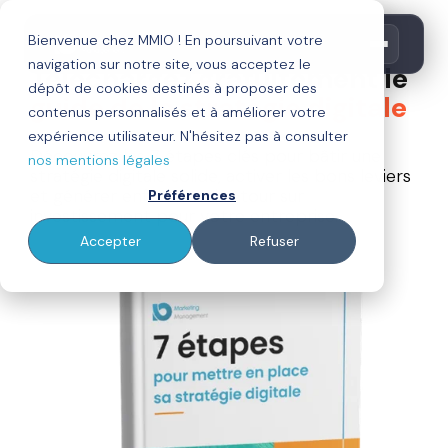
GUIDE OFFERT
Bienvenue chez MMIO ! En poursuivant votre
navigation sur notre site, vous acceptez le
Téléchargez gratuitement le
dépôt de cookies destinés à proposer des
guide de la stratégie digitale
contenus personnalisés et à améliorer votre
expérience utilisateur. N'hésitez pas à consulter
Découvrez les 7 étapes clés pour bâtir une
nos mentions légales
stratégie digitale solide, activer les bons leviers
et générer enfin un vrai retour sur
Préférences
investissement pour votre entreprise.
Accepter
Refuser