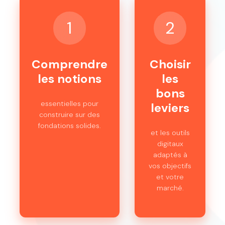
1
2
Comprendre
Choisir
les notions
les
bons
essentielles pour
leviers
construire sur des
fondations solides.
et les outils
digitaux
adaptés à
vos objectifs
et votre
marché.