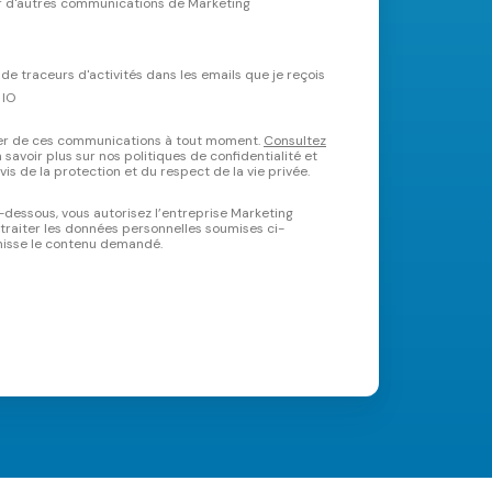
r d'autres communications de Marketing
n de traceurs d'activités dans les emails que je reçois
 IO
er de ces communications à tout moment.
Consultez
savoir plus sur nos politiques de confidentialité et
s de la protection et du respect de la vie privée.
i-dessous, vous autorisez l’entreprise Marketing
traiter les données personnelles soumises ci-
rnisse le contenu demandé.