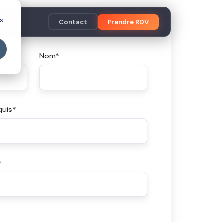
es
Contact
Prendre RDV
Nom
*
quis
*
*