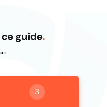
 ce guide
.
otre
3