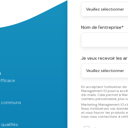
Nom de l'entreprise
*
Je veux recevoir les a
n
fficace
En acceptant l'utilisation de
Management IO pourra accéde
d'e-mails. Cela permet à Ma
contenu personnalisé, plus 
ng communs
Marketing Management IO s'en
Nous n'utiliserons vos donn
et vous fournir les produits
ualifiés.