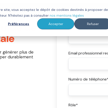
tre site, vous acceptez le dépôt de cookies destinés à proposer d
ot
Clients
À propos
Ressources
teur. N'hésitez pas à consulter
nos mentions légales
uide de
Préférences
Accepter
Refuser
Prénom
*
ale
r générer plus de
Email professionnel re
pper durablement
Numéro de téléphone
Rôle
*