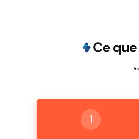
Ce que 
Déc
1