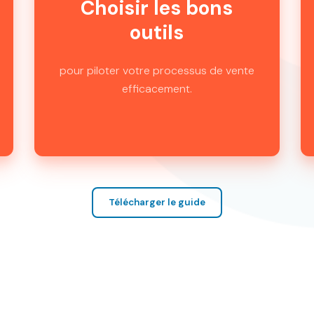
Choisir les bons
outils
pour piloter votre processus de vente
efficacement.
Télécharger le guide