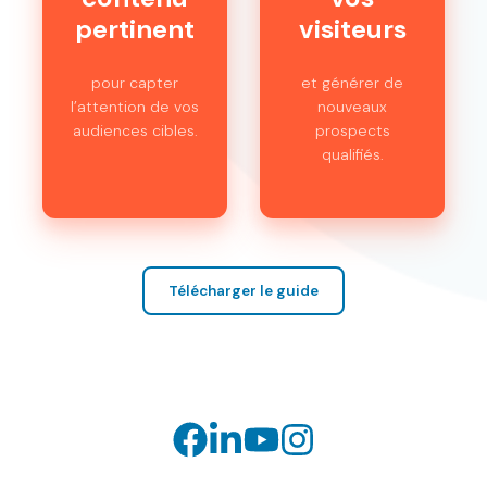
pertinent
visiteurs
pour capter
et générer de
l’attention de vos
nouveaux
audiences cibles.
prospects
qualifiés.
Télécharger le guide