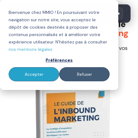
GUIDE OFFERT
Bienvenue chez MMIO ! En poursuivant votre
navigation sur notre site, vous acceptez le
Téléchargez gratuitement le
dépôt de cookies destinés à proposer des
guide de l'Inbound Marketing
contenus personnalisés et à améliorer votre
expérience utilisateur. N'hésitez pas à consulter
Découvrez comment attirer naturellement vos
nos mentions légales
prospects, générer plus de leads et
transformer votre stratégie d’acquisition
Préférences
digitale.
Accepter
Refuser