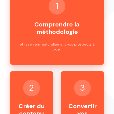
1
Comprendre la
méthodologie
et faire venir naturellement vos prospects à
vous.
2
3
Créer du
Convertir
contenu
vos