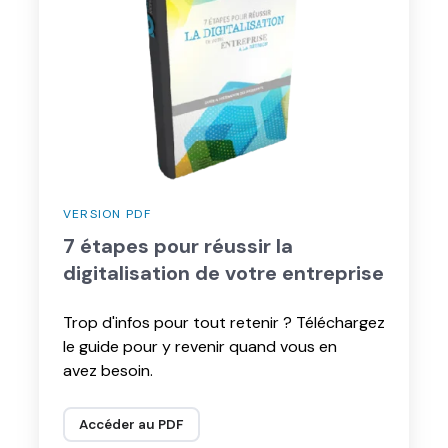
réussir
la
digitalisation
de
votre
entreprise
VERSION PDF
7 étapes pour réussir la
digitalisation de votre entreprise
Trop d'infos pour tout retenir ? Téléchargez
le guide pour y revenir quand vous en
avez besoin.
Accéder au PDF